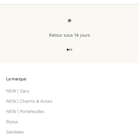
Retour sous 14 jours
Aller à l'élément 1
Aller à l'élément 2
Aller à l'élément 3
La marque
NEW | Sacs
NEW | Charms & Anses
NEW | Portefeuilles
Bijoux
Sandales