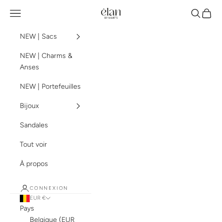
Passer au contenu
élan by mart's
Menu
Recherch
Panier
NEW | Sacs
NEW | Charms &
Anses
NEW | Portefeuilles
Bijoux
Sandales
Tout voir
À propos
CONNEXION
EUR €
Pays
Belgique (EUR