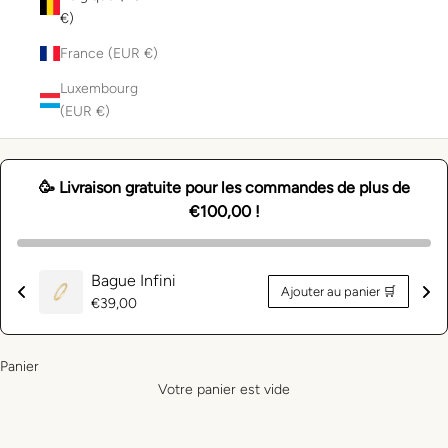
€)
France (EUR €)
Luxembourg
(EUR €)
🥳 Livraison gratuite pour les commandes de plus de
€100,00 !
Bague Infini
Ajouter au panier 🛒
Prix
€39,00
normal
Panier
Votre panier est vide