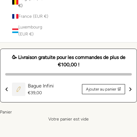
€)
France (EUR €)
Luxembourg
(EUR €)
🥳 Livraison gratuite pour les commandes de plus de
€100,00 !
Bague Infini
Ajouter au panier 🛒
Prix
€39,00
normal
Panier
Votre panier est vide