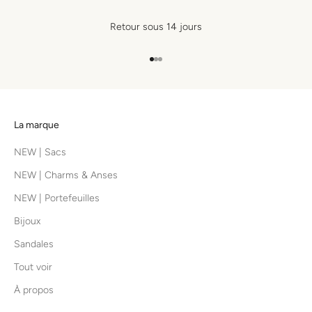
Retour sous 14 jours
Aller à l'élément 1
Aller à l'élément 2
Aller à l'élément 3
La marque
NEW | Sacs
NEW | Charms & Anses
NEW | Portefeuilles
Bijoux
Sandales
Tout voir
À propos