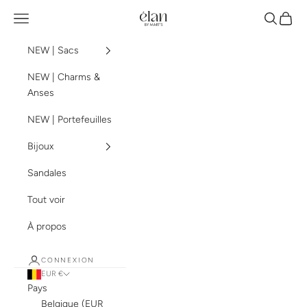
Passer au contenu
élan by mart's
Menu
Recherch
Panier
NEW | Sacs
NEW | Charms &
Anses
NEW | Portefeuilles
Bijoux
Sandales
Tout voir
À propos
CONNEXION
EUR €
Pays
Belgique (EUR