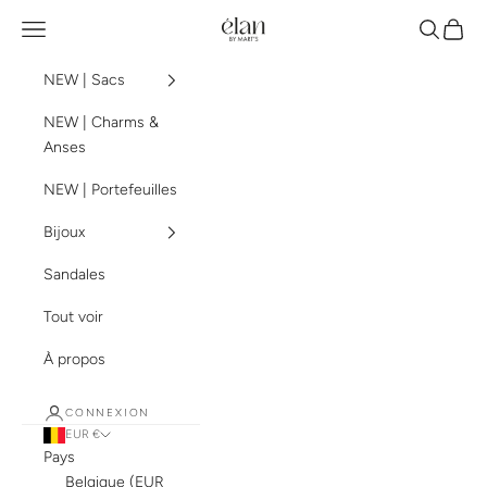
Passer au contenu
élan by mart's
Menu
Recherch
Panier
NEW | Sacs
NEW | Charms &
Anses
NEW | Portefeuilles
Bijoux
Sandales
Tout voir
À propos
CONNEXION
EUR €
Pays
Belgique (EUR