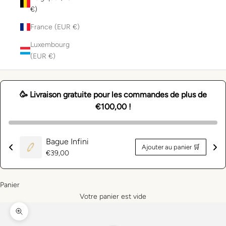
€)
France (EUR €)
Luxembourg
(EUR €)
🥳 Livraison gratuite pour les commandes de plus de
€100,00 !
Bague Infini
Ajouter au panier 🛒
Prix
€39,00
normal
Panier
Votre panier est vide
Zoomer sur l'image