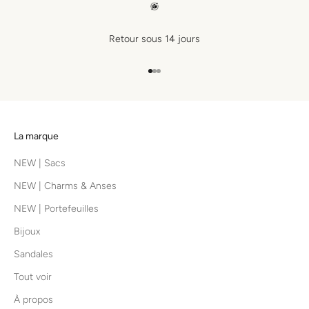
Retour sous 14 jours
Aller à l'élément 1
Aller à l'élément 2
Aller à l'élément 3
La marque
NEW | Sacs
NEW | Charms & Anses
NEW | Portefeuilles
Bijoux
Sandales
Tout voir
À propos