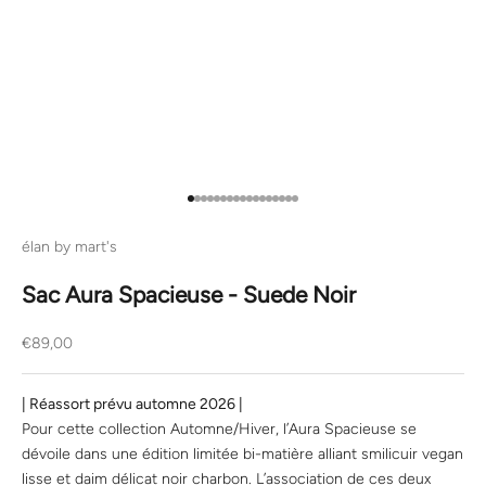
Aller à l'élément 1
Aller à l'élément 2
Aller à l'élément 3
Aller à l'élément 4
Aller à l'élément 5
Aller à l'élément 6
Aller à l'élément 7
Aller à l'élément 8
Aller à l'élément 9
Aller à l'élément 10
Aller à l'élément 11
Aller à l'élément 12
Aller à l'élément 13
Aller à l'élément 14
Aller à l'élément 15
Aller à l'élément 16
Aller à l'élément 17
élan by mart's
Sac Aura Spacieuse - Suede Noir
Prix de vente
€89,00
| Réassort prévu automne 2026 |
Pour cette collection Automne/Hiver, l’Aura Spacieuse se
dévoile dans une édition limitée bi-matière alliant
smilicuir vegan
lisse et daim délicat noir charbon. L’association de ces deux