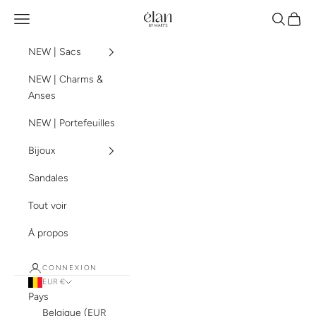
Passer au contenu
élan by mart's
Menu
Recherch
Panier
NEW | Sacs
NEW | Charms &
Anses
NEW | Portefeuilles
Bijoux
Sandales
Tout voir
À propos
CONNEXION
EUR €
Pays
Belgique (EUR