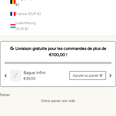
€)
France (EUR €)
Luxembourg
(EUR €)
🥳 Livraison gratuite pour les commandes de plus de
€100,00 !
Bague Infini
Ajouter au panier 🛒
Prix
€39,00
normal
Panier
Votre panier est vide