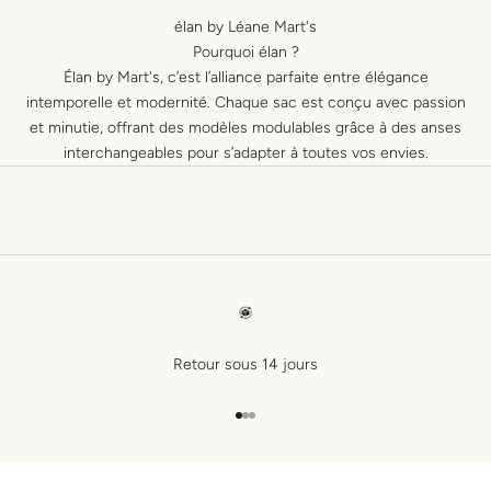
élan by Léane Mart's
Pourquoi élan ?
Élan by Mart's, c’est l’alliance parfaite entre élégance
intemporelle et modernité. Chaque sac est conçu avec passion
et minutie, offrant des modèles modulables grâce à des anses
interchangeables pour s’adapter à toutes vos envies.
Retour sous 14 jours
Aller à l'élément 1
Aller à l'élément 2
Aller à l'élément 3