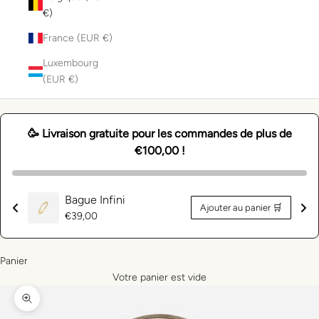
€)
France (EUR €)
Luxembourg
(EUR €)
🥳 Livraison gratuite pour les commandes de plus de
€100,00 !
Bague Infini
Ajouter au panier 🛒
Prix
€39,00
normal
Panier
Votre panier est vide
Zoomer sur l'image