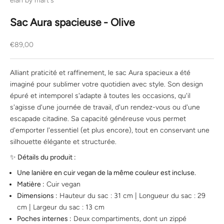
élan by mart's
Sac Aura spacieuse - Olive
Prix de vente
€89,00
Alliant praticité et raffinement, le sac Aura spacieux a été
imaginé pour sublimer votre quotidien avec style. Son design
épuré et intemporel s'adapte à toutes les occasions, qu'il
s'agisse d'une journée de travail, d'un rendez-vous ou d'une
escapade citadine. Sa capacité généreuse vous permet
d'emporter l'essentiel (et plus encore), tout en conservant une
silhouette élégante et structurée.
✨ Détails du produit :
Une lanière en cuir vegan de la même couleur est incluse.
Matière :
Cuir vegan
Dimensions :
Hauteur du sac : 31 cm | Longueur du sac : 29
cm | Largeur du sac : 13 cm
Poches internes :
Deux compartiments, dont un zippé