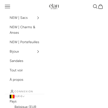
Passer au contenu
élan by mart's
Menu
Recherch
Panier
NEW | Sacs
NEW | Charms &
Anses
NEW | Portefeuilles
Bijoux
Sandales
Tout voir
À propos
CONNEXION
EUR €
Pays
Belgique (EUR