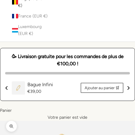
€)
France (EUR €)
Luxembourg
(EUR €)
🥳 Livraison gratuite pour les commandes de plus de
€100,00 !
Bague Infini
Ajouter au panier 🛒
Prix
€39,00
normal
Panier
Votre panier est vide
Zoomer sur l'image