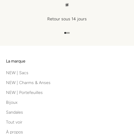
Retour sous 14 jours
Aller à l'élément 1
Aller à l'élément 2
Aller à l'élément 3
La marque
NEW | Sacs
NEW | Charms & Anses
NEW | Portefeuilles
Bijoux
Sandales
Tout voir
À propos