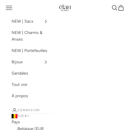
Passer au contenu
élan by mart's
Menu
Recherch
Panier
NEW | Sacs
NEW | Charms &
Anses
NEW | Portefeuilles
Bijoux
Sandales
Tout voir
À propos
CONNEXION
EUR €
Pays
Belgique (EUR