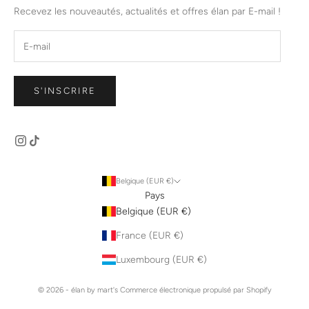
Recevez les nouveautés, actualités et offres élan par E-mail !
S'INSCRIRE
Belgique (EUR €)
Pays
Belgique (EUR €)
France (EUR €)
Luxembourg (EUR €)
© 2026 - élan by mart's
Commerce électronique propulsé par Shopify