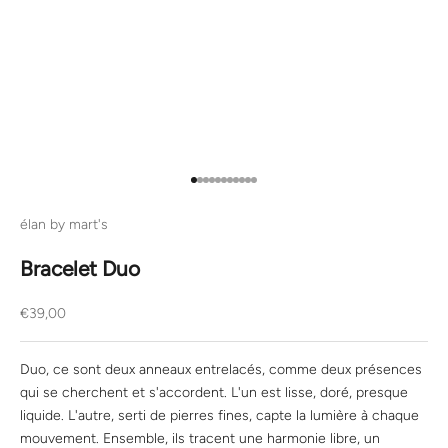
Aller à l'élément 1
Aller à l'élément 2
Aller à l'élément 3
Aller à l'élément 4
Aller à l'élément 5
Aller à l'élément 6
Aller à l'élément 7
Aller à l'élément 8
Aller à l'élément 9
Aller à l'élément 10
Aller à l'élément 11
élan by mart's
Bracelet Duo
Prix de vente
€39,00
Duo, ce sont deux anneaux entrelacés, comme deux présences
qui se cherchent et s'accordent. L'un est lisse, doré, presque
liquide. L'autre, serti de pierres fines, capte la lumière à chaque
mouvement. Ensemble, ils tracent une harmonie libre, un