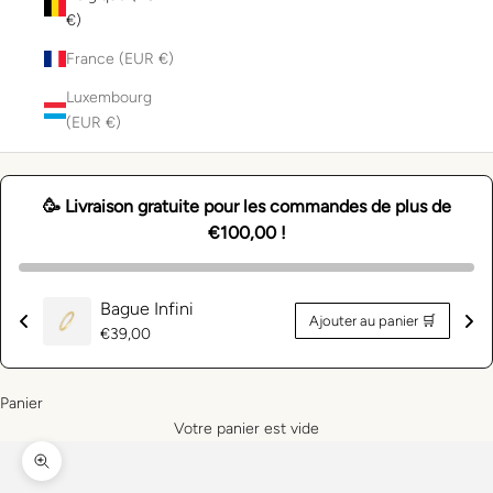
€)
France (EUR €)
Luxembourg
(EUR €)
🥳 Livraison gratuite pour les commandes de plus de
€100,00 !
Bague Infini
Ajouter au panier 🛒
Prix
€39,00
normal
Panier
Votre panier est vide
Zoomer sur l'image