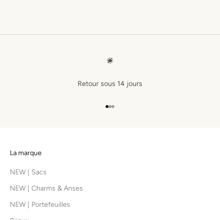
Retour sous 14 jours
Aller à l'élément 1
Aller à l'élément 2
Aller à l'élément 3
La marque
NEW | Sacs
NEW | Charms & Anses
NEW | Portefeuilles