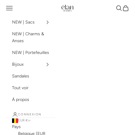
Passer au contenu
élan by mart's
Menu
Recherch
Panier
NEW | Sacs
NEW | Charms &
Anses
NEW | Portefeuilles
Bijoux
Sandales
Tout voir
À propos
CONNEXION
EUR €
Pays
Belgique (EUR